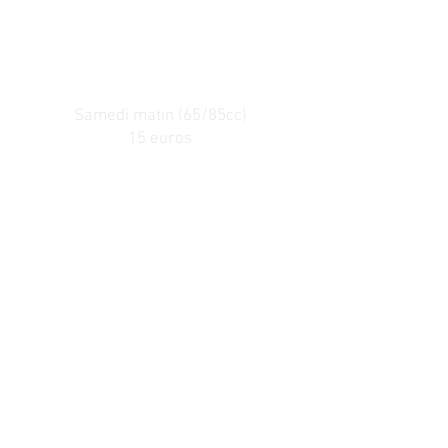
Tarifs
Samedi matin (65/85cc)
15 euros
Samedi après-midi
20 euros
Dimanche Journée
30 euros
Dimanche après-midi
20 euros
LES SERVICES