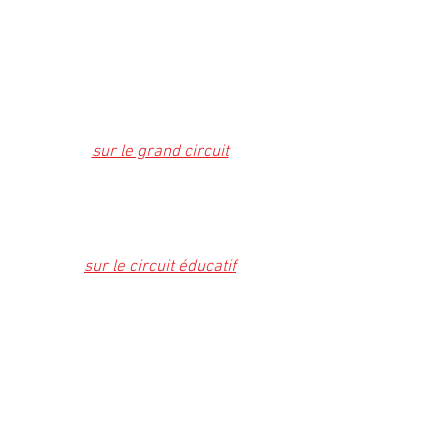
Horaires 65cc et 85cc
Samedi de 9h30 à 12h
et de 14h à 18h
sur le grand circuit
Samedi de 14h à 18h
Dimanche de 10h à 12h
et de 14h à 17h30
sur le circuit éducatif
Horaires + 125cc / Side-car
Samedi de 14h à 18h
Dimanche de 10h à 12h
et de 14h à 17h30