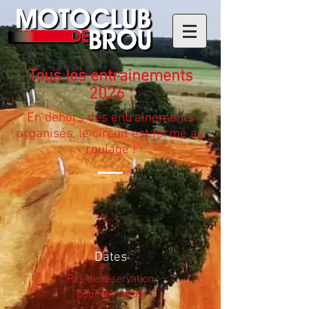
Tous les entrainements
2026
:
En dehors des entrainements
organisés, le circuit est fermé au
roulage !
Dates
Pas de réservation
pour les solos.