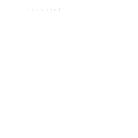
Chocolat chaud 1,5€
Café 1€
Eau 50 cl 1€
LES RÈGLES À
RESPECTER
Le circuit est ouvert aux
licenciés FFM
uniquement (pas
de licence à la journée)
-
Tapis environnemental
de
dimension adaptée à la moto