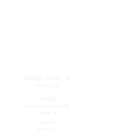
Douches chaudes
pour le pilote
Box à nettoyeur haute pression
pour la moto
Electricité
Eau
(Compris dans le prix)
BURGER / PASTA ... 5€
Frites 2,5€
GLACES
Magnum / Cornet 2€
Oasis 1€
Coca 2€
IceTea 2€