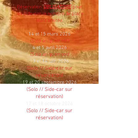
Réservation
OBLIGATOIRE
pour
les side-car, le nombre de place
étant limitée.
14 et 15 mars 2026
(Solo uniquement)
4 et 5 avril 2026
(Solo uniquement)
13 et 14 juin 2026
(Solo // Side-car sur
réservation)
19 et 20 septembre 2026
(Solo // Side-car sur
réservation)
17 et 18 octobre 2026
(Solo // Side-car sur
réservation)