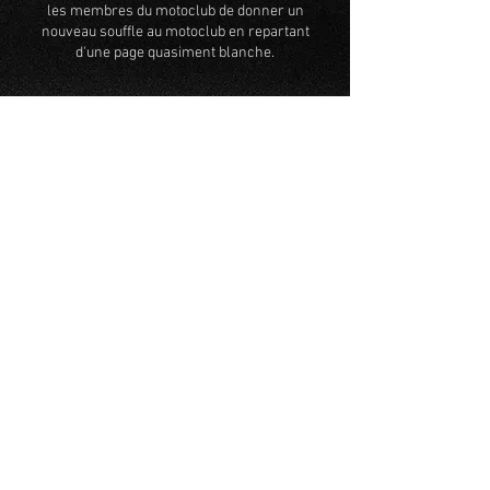
les membres du motoclub de donner un
nouveau souffle au motoclub en repartant
d'une page quasiment blanche.
Contactez-nous
Prénom
Nom de famille
E-mail
Téléphone